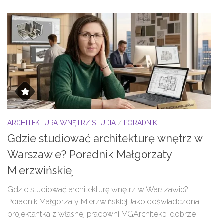
ARCHITEKTURA WNĘTRZ STUDIA
/
PORADNIKI
Gdzie studiować architekturę wnętrz w
Warszawie? Poradnik Małgorzaty
Mierzwińskiej
Gdzie studiować architekturę wnętrz w Warszawie?
Poradnik Małgorzaty Mierzwińskiej Jako doświadczona
projektantka z własnej pracowni MGArchitekci dobrze