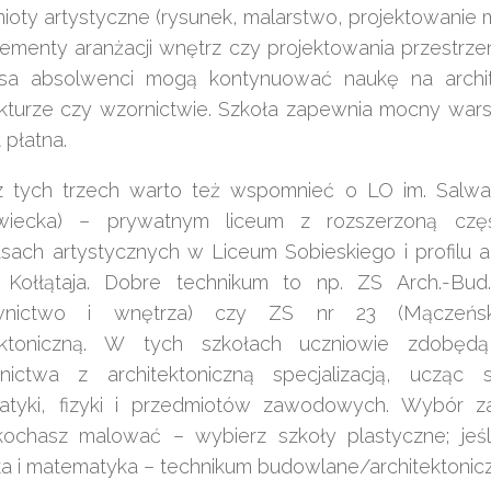
ioty artystyczne (rysunek, malarstwo, projektowanie mu
lementy aranżacji wnętrz czy projektowania przestrze
sa absolwenci mogą kontynuować naukę na archit
ekturze czy wzornictwie. Szkoła zapewnia mocny warsz
t płatna.
 tych trzech warto też wspomnieć o LO im. Salwad
wiecka) – prywatnym liceum z rozszerzoną częśc
asach artystycznych w Liceum Sobieskiego i profilu a
Kołłątaja. Dobre technikum to np. ZS Arch.-Bud
wnictwo i wnętrza) czy ZS nr 23 (Mączeńsk
tektoniczną. W tych szkołach uczniowie zdobędą
ictwa z architektoniczną specjalizacją, ucząc s
tyki, fizyki i przedmiotów zawodowych. Wybór zal
 kochasz malować – wybierz szkoły plastyczne; jeś
ka i matematyka – technikum budowlane/architektonic