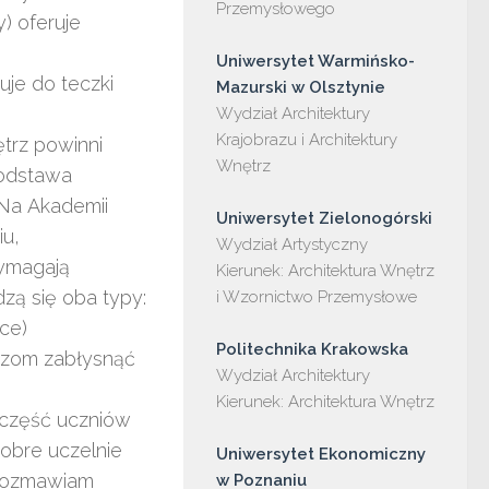
Przemysłowego

) oferuje
Uniwersytet Warmińsko-
uje do teczki
Wydział Architektury 
Krajobrazu i Architektury 
trz powinni
Wnętrz

podstawa
Na Akademii
iu,
Wydział Artystyczny

wymagają
Kierunek: Architektura Wnętrz 
zą się oba typy:
i Wzornictwo Przemysłowe

ice)
uszom zabłysnąć
Wydział Architektury

Kierunek: Architektura Wnętrz

część uczniów
dobre uczelnie
Uniwersytet Ekonomiczny 
 rozmawiam