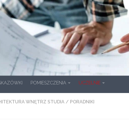
WSKAZÓWKI
POMIESZCZENIA
UCZELNIE
HITEKTURA WNĘTRZ STUDIA
/
PORADNIKI