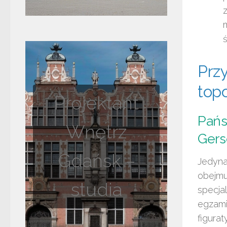
Przy
top
Projektant
Pańs
Wnętrz
Gers
Gdańsk –
Jedyna
obejmu
studia
specja
egzami
figurat