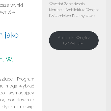
Wydział Zarządzania

ższe wyniki
Kierunek: Architektura Wnętrz 
olwentów
i Wzornictwo Przemysłowe
m jako
Architekt Wnętrz
UCZELNIE…
m. W.
sztuce. Program
wenci mogą wybrać
rdzo wymagający
ury, modelowanie
aktycznie rozwija