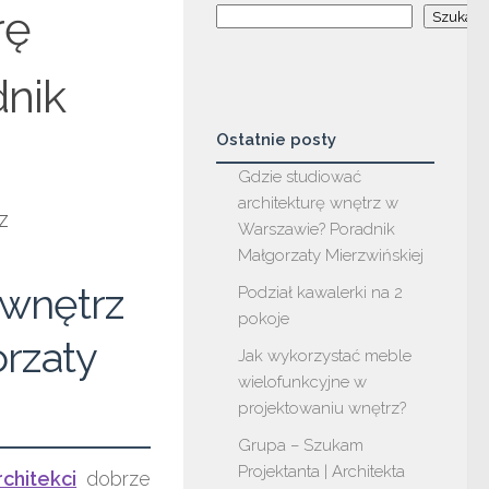
rę
Szukaj
nik
Ostatnie posty
Gdzie studiować
architekturę wnętrz w
Warszawie? Poradnik
Małgorzaty Mierzwińskiej
 wnętrz
Podział kawalerki na 2
pokoje
rzaty
Jak wykorzystać meble
wielofunkcyjne w
projektowaniu wnętrz?
Grupa – Szukam
Projektanta | Architekta
chitekci
dobrze