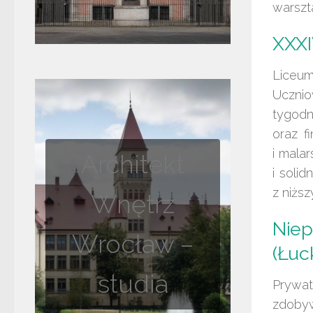
warszta
XXXI
Liceum
Ucznio
tygod
oraz f
i mala
Architekt
i solid
z niższ
Wnętrz
Niep
Wrocław –
(Łuc
studia
Prywat
zdobyw