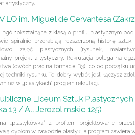
t artystyczny.
V LO im. Miguel de Cervantesa (Zakr
 ogólnokształcące z klasą o profilu plastycznym pod
wie spiralnie przerabiają rozszerzoną historię sztuk
niowo zajęć plastycznych (rysunek, malarstw
inalny projekt artystyczny. Rekrutacja polega na egz
rstwa (dwóch prac na formacie B3), co od początku u
nej techniki rysunku. To dobry wybór, jeśli łączysz zdo
ym niż w „plastykach” progiem rekrutacji.
ubliczne Liceum Sztuk Plastycznyc
ka 13 / Al. Jerozolimskie 125)
na „plastykówka” z profilem projektowanie przestr
ają dyplom w zawodzie plastyk, a program zawiera 