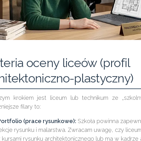
teria oceny liceów (profil
hitektoniczno-plastyczny)
zym krokiem jest liceum lub technikum ze „szkoln
iejsze filary to:
Portfolio (prace rysunkowe):
Szkoła powinna zapewn
lekcje rysunku i malarstwa. Zwracam uwagę, czy liceu
z kursami rysunku architektonicznego lub ma w kadrze 