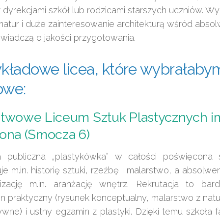
z dyrekcjami szkół lub rodzicami starszych uczniów. Wy
matur i duże zainteresowanie architekturą wśród abs
świadczą o jakości przygotowania.
kładowe licea, które wybrałaby
owe:
twowe Liceum Sztuk Plastycznych i
ona (Smocza 6)
 publiczna „plastykówka” w całości poświęcona 
je m.in. historię sztuki, rzeźbę i malarstwo, a absol
lizację m.in. aranżację wnętrz. Rekrutacja to ba
n praktyczny (rysunek konceptualny, malarstwo z nat
ywne) i ustny egzamin z plastyki. Dzięki temu szkoła f