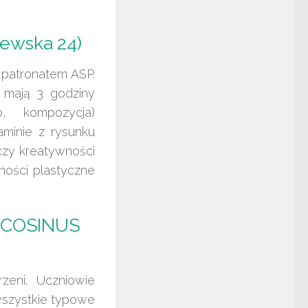
zewska 24)
 patronatem ASP.
i, mają 3 godziny
o, kompozycja)
aminie z rysunku
czy kreatywności
lności plastyczne
h COSINUS
zeni. Uczniowie
wszystkie typowe