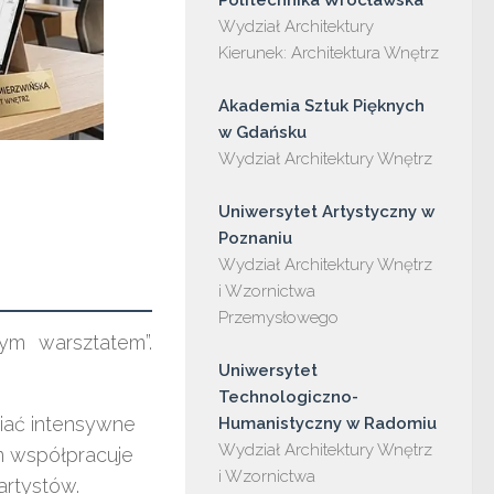
Wydział Architektury

Kierunek: Architektura Wnętrz

Akademia Sztuk Pięknych 
Wydział Architektury Wnętrz

Uniwersytet Artystyczny w 
Wydział Architektury Wnętrz 
i Wzornictwa 
Przemysłowego

ym warsztatem”.
Uniwersytet 
Technologiczno-
iać intensywne
Wydział Architektury Wnętrz 
m współpracuje
i Wzornictwa 
artystów.