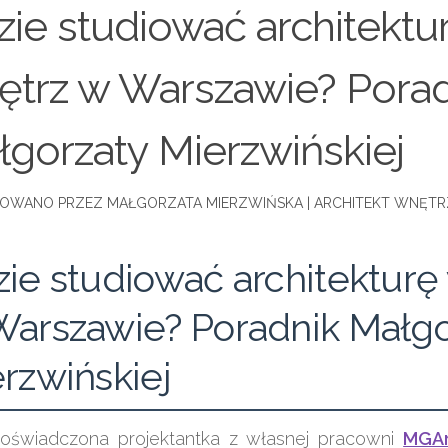
ie studiować architektu
ętrz w Warszawie? Porad
gorzaty Mierzwińskiej
ie studiować architekturę
arszawie? Poradnik Małgo
rzwińskiej
oświadczona projektantka z własnej pracowni
MGAr