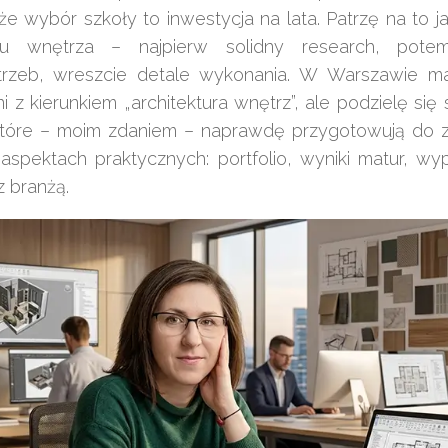
że wybór szkoły to inwestycja na lata. Patrzę na to 
ktu wnętrza – najpierw solidny research, pote
rzeb, wreszcie detale wykonania. W Warszawie ma
ni z kierunkiem „architektura wnętrz”, ale podzielę się
które – moim zdaniem – naprawdę przygotowują do 
 aspektach praktycznych: portfolio, wyniki matur, wy
 z branżą.