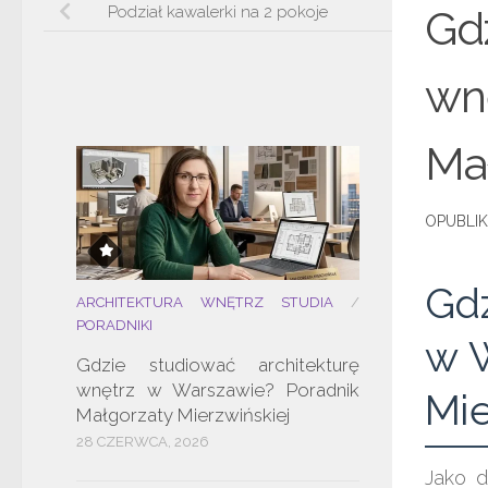
Podział kawalerki na 2 pokoje
Gdz
wn
Mał
Gdz
ARCHITEKTURA WNĘTRZ STUDIA
/
PORADNIKI
w W
Gdzie studiować architekturę
wnętrz w Warszawie? Poradnik
Mie
Małgorzaty Mierzwińskiej
28 CZERWCA, 2026
Jako d