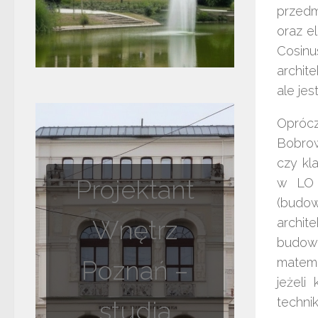
przedm
oraz e
Cosinu
archit
ale jes
Oprócz
Bobro
czy kl
Projektant
w LO 
(budo
Wnętrz
archi
budown
matema
Poznań –
jeżeli
techni
studia