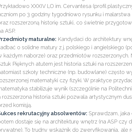
Przykładowo XXXIV LO im. Cervantesa (profil plastyczny
uczniom po 3 godziny tygodniowo rysunku i malarstwa
oraz rozszerzoną historię sztuki, co świetnie przygotow
na ASP.
Przedmioty maturalne:
Kandydaci do architektury wnę
zadbać o solidne matury z j. polskiego i angielskiego (
w każdym naborze) oraz przedmiotów rozszerzonych. 
Sztuk Pięknych atutem jest historia sztuki na rozszerzen
natomiast szkoły techniczne (np. budowlane) często 
rozszerzonej matematyki czy fizyki. W praktyce przydad
matematyka stabilizuje wynik (szczególnie na Politechn
a rozszerzona historia sztuki pozwala artystycznym d
przed komisją.
Sukces rekrutacyjny absolwentów:
Sprawdzam, jaka 
potem dostaje się na architekturę wnętrz (na ASP czy 
prywatne). To trudny wskaźnik do zweryfikowania, ale