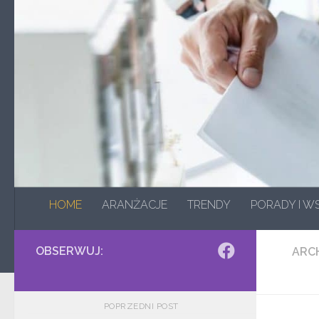
Skip to content
HOME
ARANŻACJE
TRENDY
PORADY I 
OBSERWUJ:
ARC
POPRZEDNI POST