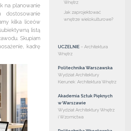
Wnętrz
jak na planowanie
Jak zaprojektować
m dostosowanie
wnętrze wielokulturowe?
my kilka liceów
 subiektywną listą
zawodu. Skupiam
posażenie, kadrę
UCZELNIE
 – Architektura 
Wnętrz

Politechnika Warszawska
Wydział Architektury

Kierunek: Architektura Wnętrz

Akademia Sztuk Pięknych 
w Warszawie
Wydział Architektury Wnętrz 
i Wzornictwa
