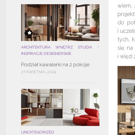
wiem, 
proje
do pot
i uczel
tych, 
się na
ARCHITEKTURA WNĘTRZ STUDIA
/
INSPIRACJE DESIGNERSKIE
i więzi
Podział kawalerki na 2 pokoje
27 KWIETNIA, 2024
UNCATEGORIZED