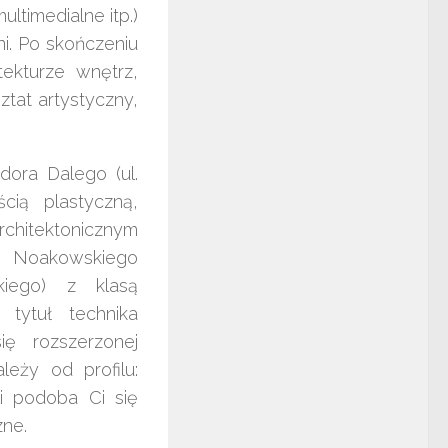
ltimedialne itp.)
ni. Po skończeniu
ekturze wnętrz,
tat artystyczny,
ora Dalego (ul.
ią plastyczną,
rchitektonicznym
. Noakowskiego
iego) z klasą
 tytuł technika
ię rozszerzonej
eży od profilu:
li podoba Ci się
zne.