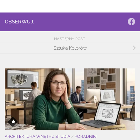
OBSERWUJ:
NASTĘPNY POST
Sztuka Kolorów
ARCHITEKTURA WNĘTRZ STUDIA
/
PORADNIKI